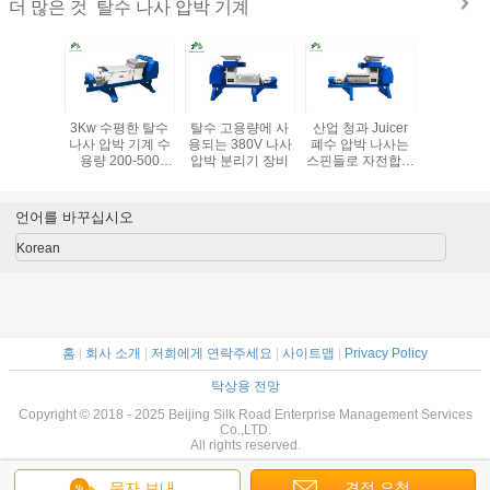
탈수 나사 압박 기계
더 많은 것
개의 기능
3Kw 수평한 탈수
탈수 고용량에 사
산업 청과 Juicer
봄 조정가
00*800
나사 압박 기계 수
용되는 380V 나사
폐수 압박 나사는
창 탈수 기
가진 나사
용량 200-500
압박 분리기 장비
스핀들로 자전합니
힘 넓은 
cer를 두배
Kg/H
다
합니다
언어를 바꾸십시오
Korean
홈
|
회사 소개
|
저희에게 연락주세요
|
사이트맵
|
Privacy Policy
탁상용 전망
Copyright © 2018 - 2025 Beijing Silk Road Enterprise Management Services
Co.,LTD.
All rights reserved.
문자 보내
견적 요청