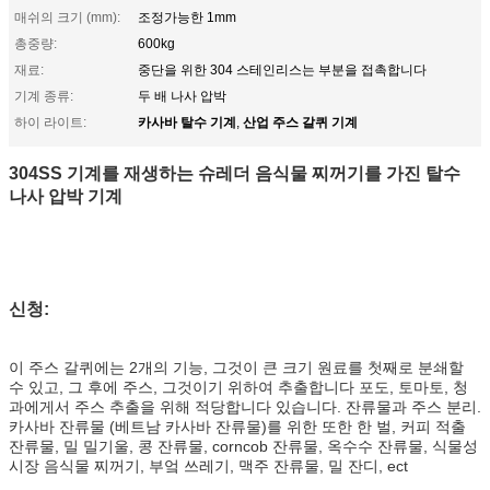
매쉬의 크기 (mm):
조정가능한 1mm
총중량:
600kg
재료:
중단을 위한 304 스테인리스는 부분을 접촉합니다
기계 종류:
두 배 나사 압박
카사바 탈수 기계
산업 주스 갈퀴 기계
하이 라이트:
,
304SS 기계를 재생하는 슈레더 음식물 찌꺼기를 가진 탈수
나사 압박 기계
신청:
이 주스 갈퀴에는 2개의 기능, 그것이 큰 크기 원료를 첫째로 분쇄할
수 있고, 그 후에 주스, 그것이기 위하여 추출합니다 포도, 토마토, 청
과에게서 주스 추출을 위해 적당합니다 있습니다. 잔류물과 주스 분리.
카사바 잔류물 (베트남 카사바 잔류물)를 위한 또한 한 벌, 커피 적출
잔류물, 밀 밀기울, 콩 잔류물, corncob 잔류물, 옥수수 잔류물, 식물성
시장 음식물 찌꺼기, 부엌 쓰레기, 맥주 잔류물, 밀 잔디, ect