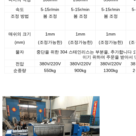
속도
5-15r/min
5-15r/min
5-15r/min
5-
조정 방법
봄 조정
봄 조정
봄 조정
매쉬의 크기
1mm
1mm
1mm
(mm)
(조정가능한)
(조정가능한)
(조정가능한)
(조
물자
중단을 위한 304 스테인리스는 부분을, 추가합니다
이기 위하여 주문을 받아서
전압
380V/220V
380V/220V
380V/220V
38
순중량
550kg
900kg
1300kg
2