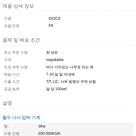
제품 상세 정보
인증:
ISO/CE
모델 번호:
FR
결제 및 배송 조건
최소 주문 수량:
한 세트
가격:
negotiable
포장 세부 사항:
바다 가치있는 나무로 되는 예
배달 시간:
7-10 일 일 이내에
지불 조건:
T/T, L/C, 서부 동맹의 무역 보험
공급 능력:
달 당 100set
설명
탈수 나사 압박 기계
힘:
3Kw
수용 인원:
200-500KG/h