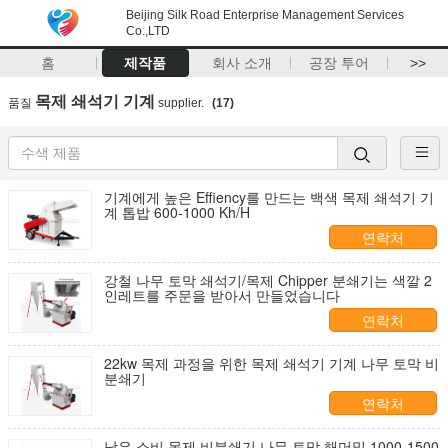
Beijing Silk Road Enterprise Management Services
Co.,LTD
홈
제작품
회사 소개
공장 투어
>>
목제 쇄석기 기계
품질
supplier.
(17)
기계에게 높은 Effiency를 만드는 백색 목제 쇄석기 기
계 톱밥 600-1000 Kh/H
연락처
강철 나무 토막 쇄석기/목제 Chipper 분쇄기는 색깔 2
인레트를 주문을 받아서 만들었습니다
연락처
22kw 목제 과정을 위한 목제 쇄석기 기계 나무 토막 비
분쇄기
연락처
낮은 소비 목제 비분쇄기 나무 토막 해머밀 1000-1500