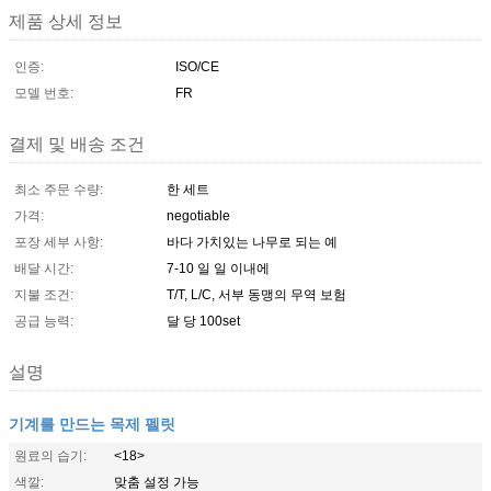
제품 상세 정보
인증:
ISO/CE
모델 번호:
FR
결제 및 배송 조건
최소 주문 수량:
한 세트
가격:
negotiable
포장 세부 사항:
바다 가치있는 나무로 되는 예
배달 시간:
7-10 일 일 이내에
지불 조건:
T/T, L/C, 서부 동맹의 무역 보험
공급 능력:
달 당 100set
설명
기계를 만드는 목제 펠릿
원료의 습기:
<18>
색깔:
맞춤 설정 가능