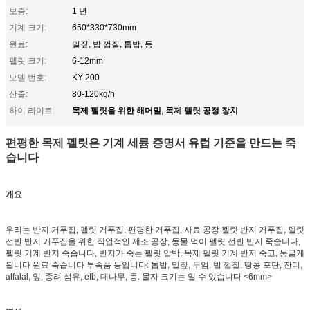
보증:
1 년
기계 크기:
650*330*730mm
원료:
밀짚, 밥 껍질, 톱밥, 등
펠릿 크기:
6-12mm
모델 번호:
KY-200
산출:
80-120kg/h
목제 펠릿을 위한 해머밀
목제 펠릿 공정 장치
하이 라이트:
,
편평한 목제 펠릿은 기계 세륨 증명서 유럽 기준을 만드는 죽
습니다
개요
우리는 반지 거푸집, 펠릿 거푸집, 편평한 거푸집, 사료 공장 펠릿 반지 거푸집, 펠릿
선반 반지 거푸집을 위한 직업적인 제조 공장, 동물 먹이 펠릿 선반 반지 죽습니다,
펠릿 기계 반지 죽습니다, 반지가 죽는 펠릿 압박, 목제 펠릿 기계 반지 죽고, 둥글게
됩니다 원료 죽습니다 부속품 등입니다: 톱밥
, 밀짚, 두엄, 밥 껍질, 땅콩 포탄, 잔디,
alfalal, 잎, 종려 섬유, efb, 대나무, 등. 물자 크기는 일 수 있습니다
<6mm>