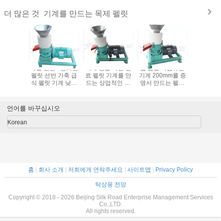
기계를 만드는 목제 펠릿
더 많은 것
 목제 펠
디젤 엔진 - 강화된
기계 생물 자원 연
밥 껍질 가금류는
기계/수직
라인 KY-
펠릿 선반 가축 급
료 펠릿 기계를 만
기계 200mm를 증
선반 만드
형을 하는
식 펠릿 기계 낮게
드는 상업적인 목
명서 만드는 펠릿
목제 펠릿
절약 목제
시끄러운 1 년 보장
제 펠릿
을 죽습니다 직경
펠릿 죽
릿
세륨 ISO 먹입니다
언어를 바꾸십시오
Korean
홈
|
회사 소개
|
저희에게 연락주세요
|
사이트맵
|
Privacy Policy
탁상용 전망
Copyright © 2018 - 2026 Beijing Silk Road Enterprise Management Services
Co.,LTD.
All rights reserved.