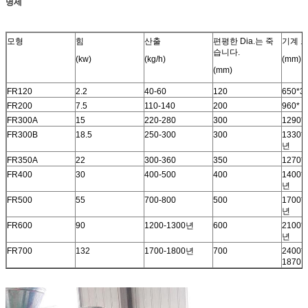
명세
모형
힘
산출
편평한 Dia.는 죽
기계 
습니다.
(kw)
(kg/h)
(mm)
(mm)
FR120
2.2
40-60
120
650*3
FR200
7.5
110-140
200
960* 5
FR300A
15
220-280
300
1290*
FR300B
18.5
250-300
300
1330* 
년
FR350A
22
300-360
350
1270*
FR400
30
400-500
400
1400* 
년
FR500
55
700-800
500
1700* 
년
FR600
90
1200-1300년
600
2100* 
년
FR700
132
1700-1800년
700
2400* 
1870