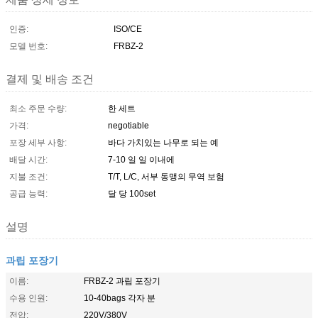
인증:
ISO/CE
모델 번호:
FRBZ-2
결제 및 배송 조건
최소 주문 수량:
한 세트
가격:
negotiable
포장 세부 사항:
바다 가치있는 나무로 되는 예
배달 시간:
7-10 일 일 이내에
지불 조건:
T/T, L/C, 서부 동맹의 무역 보험
공급 능력:
달 당 100set
설명
과립 포장기
이름:
FRBZ-2 과립 포장기
수용 인원:
10-40bags 각자 분
전압:
220V/380V