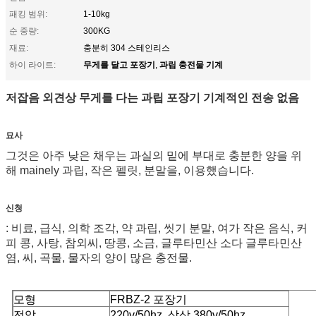
패킹 범위:
1-10kg
순 중량:
300KG
재료:
충분히 304 스테인리스
무게를 달고 포장기
과립 충전물 기계
하이 라이트:
,
저잡음 외견상 무게를 다는 과립 포장기 기계적인 전송 없음
묘사
그것은 아주 낮은 채우는 과실의 밑에 부대로 충분한 양을 위
해 mainely 과립, 작은 펠릿, 분말을, 이용했습니다.
신청
: 비료, 급식, 의학 조각, 약 과립, 씻기 분말, 여가 작은 음식, 커
피 콩, 사탕, 참외씨, 땅콩, 소금, 글루타민산 소다 글루타민산
염, 씨, 곡물, 물자의 양이 많은 충전물.
모형
FRBZ-2 포장기
전압
220v/50hz, 삼상 380v/50hz