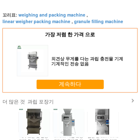
weighing and packing machine
꼬리표:
,
linear weigher packing machine
granule filling machine
,
가장 저렴 한 가격 으로
외견상 무게를 다는 과립 충전물 기계
기계적인 전송 없음
계속하다
과립 포장기
더 많은 것
 과립 포
채우고는 및 밀봉
0.75kw 과립 포장
밥은 분 220v 50hz
땅콩 사탕